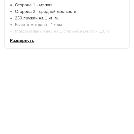
Сторона 1 - мягкая
Сторона 2 - средней жёсткости
250 пружин на 1 кв. м.
Высота матраса - 17 см.
Максимальный вес на 1 спальное место - 110 кг.
Развернуть
Материалы:
пенополиуретан (ППУ), термовойлок,
кокосовая койра. По краям дополнительное усиление
пенополиуретаном (ППУ).
В стандартную комплектацию входит чехол из хлопкового
жаккарда, простеганный на синтепоне.
Гарантия:
5 лет.
Купить в 1 клик