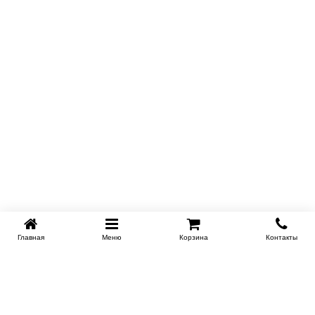
Главная
Меню
Корзина
Контакты
KROVATI-NOVOSIBIRSK.RU