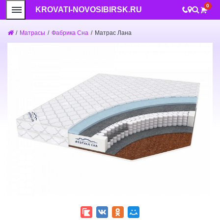
0
KROVATI-NOVOSIBIRSK.RU
/
Матрасы
/
Фабрика Сна
/
Матрас Лана