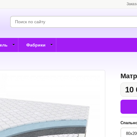
Заказ
бель
Фабрики
Матр
10 
Спально