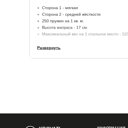
Сторона 1 - мягкая
Сторона 2 - средней жёсткости
250 пружин на 1 кв. м.
Высота матраса - 17 см.
Максимальный вес на 1 спальное место - 110 
Развернуть
Материалы:
пенополиуретан (ППУ), термовойл
усиление пенополиуретаном (ППУ).
В стандартную комплектацию входит чехол из х
Гарантия:
5 лет.
Купить в 1 клик
Все модификации: