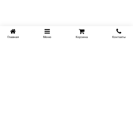
Главная
Меню
Корзина
Контакты
KROVATI-NOVOSIBIRSK.RU
+7 (383) 209 93 69
НСК
Работаем 10:00-22:00
Заказать обратный звонок
ИНФОРМАЦИЯ
Доставка