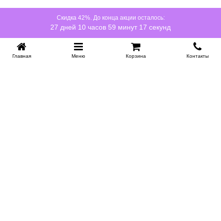
Срок службы:
10 лет
Скидка 42%. До конца акции осталось:
27 дней 10 часов 59 минут 16 секунд
Главная
Меню
Корзина
Контакты
KROVATI-NOVOSIBIRSK.RU
+7 (383) 209 93 69
НСК
Работаем 10:00-22:00
Заказать обратный звонок
ИНФОРМАЦИЯ
Доставка