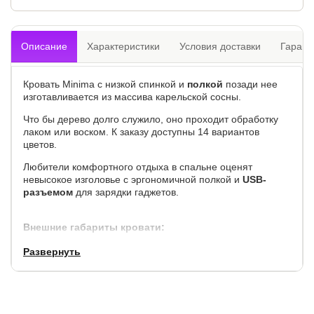
Описание
Характеристики
Условия доставки
Гарант
Кровать Minima с низкой спинкой и
полкой
позади нее
изготавливается из массива карельской сосны.
Что бы дерево долго служило, оно проходит обработку
лаком или воском. К заказу доступны 14 вариантов
цветов.
Любители комфортного отдыха в спальне оценят
невысокое изголовье с эргономичной полкой и
USB-
разъемом
для зарядки гаджетов.
Внешние габариты кровати:
Развернуть
по
по длине,
высота
высота до спального
ширине,
см.
спинок, см.
места, см.
см.
+7
+ 16
80
28