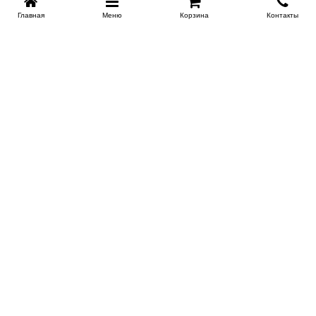
Главная
Меню
Корзина
Контакты
KROVATI-NOVOSIBIRSK.RU
+7 (383) 209 93 69
НСК
Работаем 10:00-22:00
Заказать обратный звонок
ИНФОРМАЦИЯ
Доставка
Контакты
Поставщикам
Гарантия и возврат
О магазине