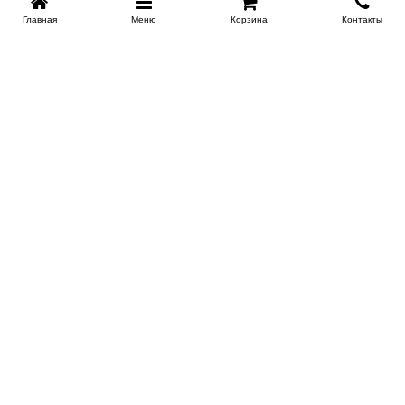
Главная
Меню
Корзина
Контакты
KROVATI-NOVOSIBIRSK.RU
+7 (383) 209 93 69
НСК
Работаем 10:00-22:00
Заказать обратный звонок
ИНФОРМАЦИЯ
Доставка
Контакты
Поставщикам
Гарантия и возврат
О магазине