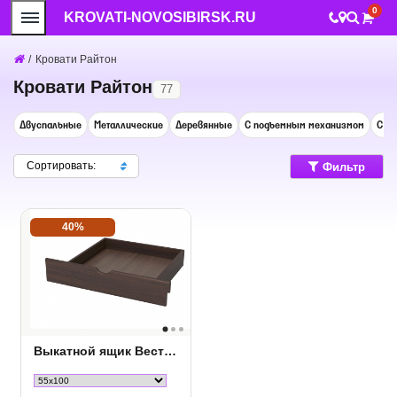
0
KROVATI-NOVOSIBIRSK.RU
/
Кровати Райтон
Кровати Райтон
77
Двуспальные
Металлические
Деревянные
С подъемным механизмом
С м
Сортировать:
Фильтр
40%
Выкатной ящик Веста R