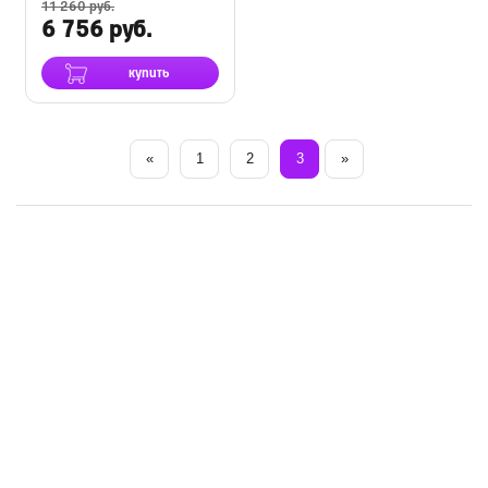
11 260 руб.
6 756 руб.
купить
«
1
2
3
»