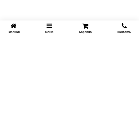
Главная
Меню
Корзина
Контакты
KROVATI-NOVOSIBIRSK.RU
+7 (383) 209 93 69
НСК
Работаем 10:00-22:00
Заказать обратный звонок
ИНФОРМАЦИЯ
Доставка
Контакты