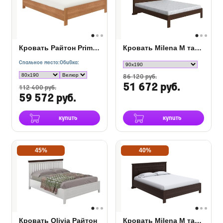
Кровать Райтон Prima с ПМ
Кровать Milena М тахта береза
Спальное место:
Обивка:
86 120 руб.
51 672 руб.
112 400 руб.
59 572 руб.
купить
купить
45%
40%
Кровать Olivia Райтон
Кровать Milena М тахта с подъемным механизмом