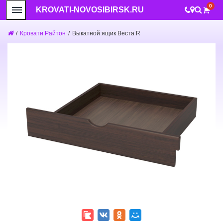
0
KROVATI-NOVOSIBIRSK.RU
/
Кровати Райтон
/
Выкатной ящик Веста R