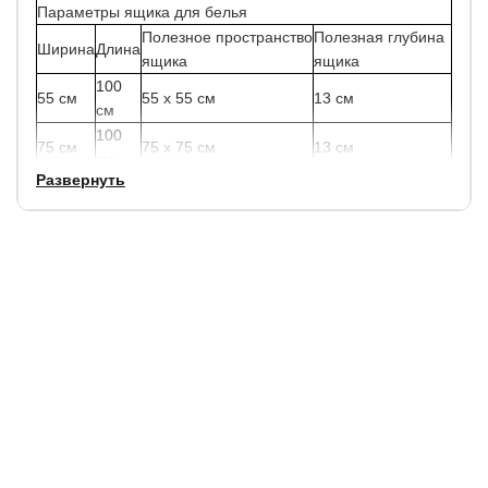
Параметры ящика для белья
Полезное пространство
Полезная глубина
Ширина
Длина
ящика
ящика
100
55 см
55 х 55 см
13 см
см
100
75 см
75 х 75 см
13 см
см
Развернуть
Обращаем ваше внимание:
— К кроватям шириной 120 см, 140 см подойдет ящик
только глубиной 55 см.
— К кроватям 90 см, 160 см, 180 см и 200 см
рекомендуется глубина ящика 75 см.