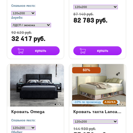
Спальное место:
87 140 руб.
Дерево:
82 783 руб.
92 620 руб.
32 417 руб.
купить
купить
60%
-10% по промокоду
АЗБУКА
Кровать Omega
Кровать тахта Lancaster 1 с подъемным механизмом
Спальное место:
144 930 руб.
Обивка: