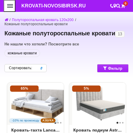
0
KROVATI-NOVOSIBIRSK.RU
/
Полутороспальная кровать 120x200
/
Кожаные полутороспальные кровати
Кожаные полутороспальные кровати
13
Не нашли что хотели? Посмотрите все
кожаные кровати
Сортировать:
Фильтр
65%
5%
-10% по промокоду
АЗБУКА
Кровать-тахта Lancaster 1
Кровать подиум Astra с основанием Raibox