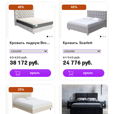
40%
60%
Кровать подиум Brooklyn с основанием Raibox
Кровать Scarlett
63 620 руб.
61 940 руб.
38 172 руб.
24 776 руб.
купить
купить
35%