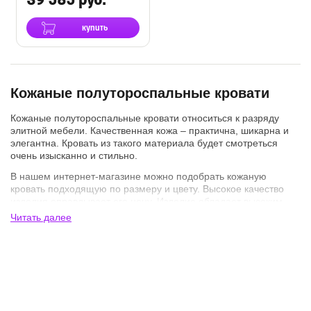
39 585 руб.
купить
Кожаные полутороспальные кровати
Кожаные полутороспальные кровати относиться к разряду
элитной мебели. Качественная кожа – практична, шикарна и
элегантна. Кровать из такого материала будет смотреться
очень изысканно и стильно.
В нашем интернет-магазине можно подобрать кожаную
кровать подходящую по размеру и цвету. Высокое качество
изделия оправдывает его цену. Изделие обладает высоким
уровнем износостойкости. Кожа не восприимчива к
Читать далее
царапинам.
Полутороспальная кожаная кровать не только выгодное и
надежное вложение, но также достойное украшение любой
спальни!