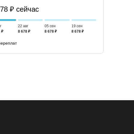
678 ₽ сейчас
г
22 авг
05 сен
19 сен
 ₽
8 678 ₽
8 678 ₽
8 678 ₽
переплат