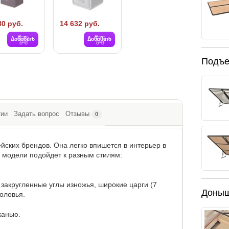
80 руб.
14 632 руб.
Добавить
Добавить
Подъе
тии
Задать вопрос
Отзывы
0
ских брендов. Она легко впишется в интерьер в
н модели подойдет к разным стилям:
закругленные углы изножья, широкие царги (7
Доны
оловья.
канью.