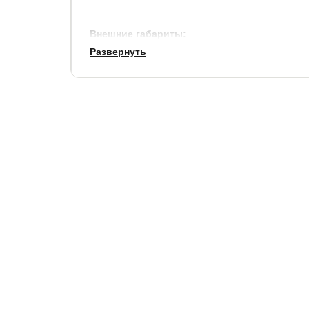
Внешние габариты:
Развернуть
по ширине, см.
по длине, см.
+ 17
+ 14
Просвет над полом: 12 см.
Высота боковины: 42 см.
Рекомендуемая высота матраса: 20-35 см.
В комплекте к кровати не идет встроенное осн
подобрать подходящее.
Матрас не входит в стоимость кровати, выбрать