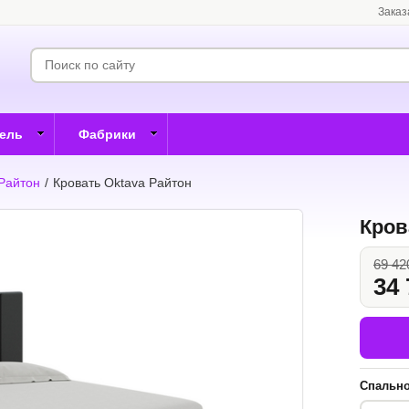
Заказ
бель
Фабрики
 Райтон
/
Кровать Oktava Райтон
Кров
69 42
34 
Спально