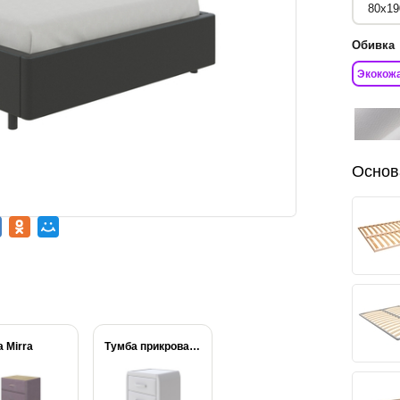
Обивка
Экокож
Основ
 Mirra
Тумба прикроватная Comfy...