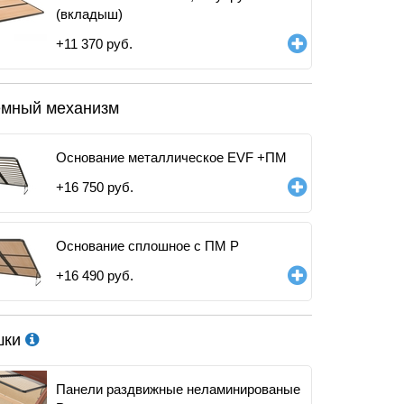
(вкладыш)
+
11 370
руб.
мный механизм
Основание металлическое EVF +ПМ
+
16 750
руб.
Основание сплошное с ПМ Р
+
16 490
руб.
шки
Панели раздвижные неламинированые