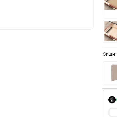
высота изголовья/изножья, см.
123 / 42
Защит
ование, но наши менеджеры помогут Вам
 и заказать матрас можно у нас на сайте.