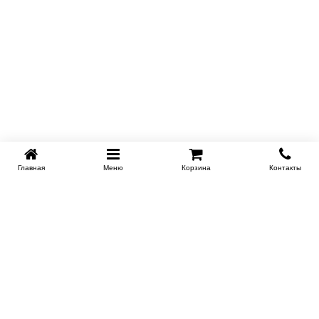
Главная
Меню
Корзина
Контакты
KROVATI-NOVOSIBIRSK.RU
+7 (383) 209 93 69
НСК
Работаем 10:00-22:00