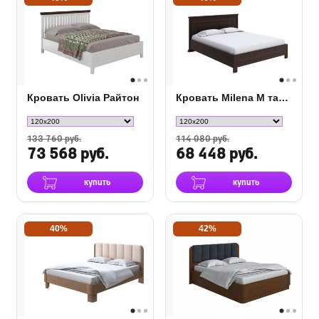
Кровать Olivia Райтон
Кровать Milena М тахта с подъемным механизмом
133 760 руб.
114 080 руб.
73 568 руб.
68 448 руб.
купить
купить
40%
42%