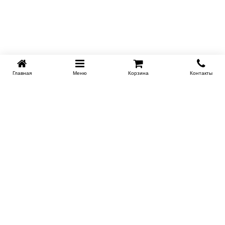
Главная
Меню
Корзина
Контакты
KROVATI-NOVOSIBIRSK.RU
+7 (383) 209 93 69
НСК
Работаем 10:00-22:00
Заказать обратный звонок
ИНФОРМАЦИЯ