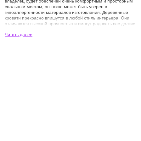
владелец будет обеспечен очень комфортным и просторным
спальным местом, он также может быть уверен в
гипоаллергенности материалов изготовления. Деревянные
кровати прекрасно впишутся в любой стиль интерьера. Они
отличаются высокой прочностью и смогут радовать вас долгие
годы, поэтому отнеситесь к выбору деревянной
Читать далее
полутороспальной кровати очень ответственно.