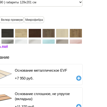
Велюр премиум
Микрофибра
ь ещё
ание
Основание металлическое EVF
+
7 950
руб.
Основание сплошное, не упругое
(вкладыш)
+
11 370
руб.