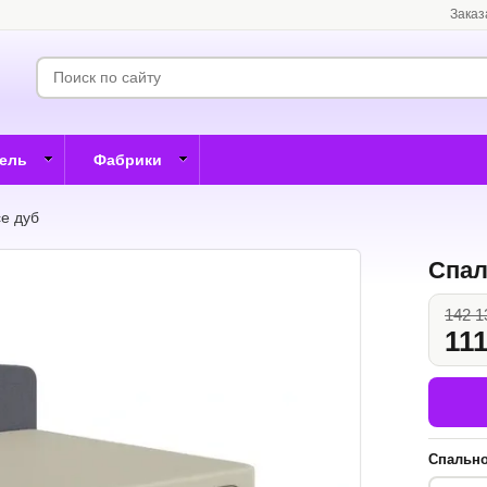
Заказ
бель
Фабрики
e дуб
Спал
142 1
111
Спально