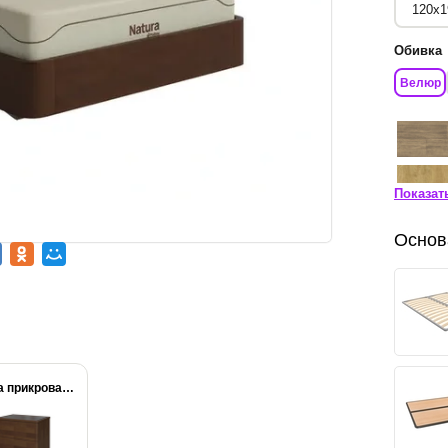
Обивка
Велюр
Показат
Основ
Тумба прикроватная Gamilton