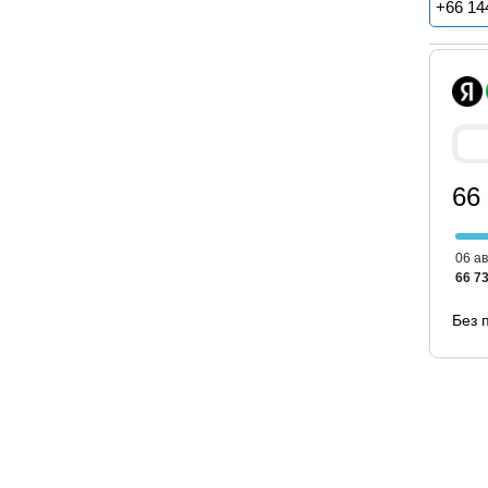
+
66 14
66
06 ав
66 73
Без 