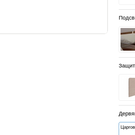
Подсв
 см.
высота спинок, см.
110 / 39
Защит
ати, выбрать и заказать можно у нас на сайте.
Дервя
Царгов