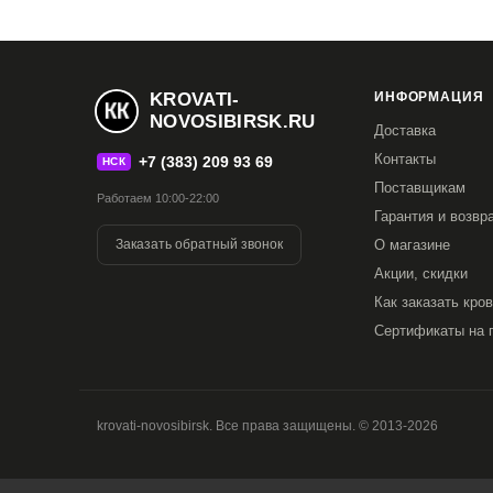
KROVATI-
ИНФОРМАЦИЯ
NOVOSIBIRSK.RU
Доставка
Купить в 1 клик
Контакты
+7 (383) 209 93 69
НСК
Поставщикам
Все модификации:
Работаем 10:00-22:00
Гарантия и возвр
120x190
120x200
140x190
140x200
1
Заказать обратный звонок
О магазине
Акции, скидки
200x200
Как заказать кро
Сертификаты на 
Мы сделали для вас эту Кровать 
krovati-novosibirsk. Все права защищены. © 2013-2026
Материал
Описание