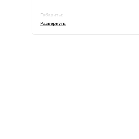
Габариты:
Развернуть
по ширине, см.
по длине,
+ 9
+ 11
Толщина изголовья: 4 см.
Высота царги: 39 см.
Просвет над полом: 12 см.
Матрас и основание не входит в стоимость кров
Гарантия:
1,5 года.
Срок службы:
10 лет.