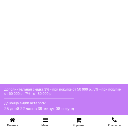
Подходит ли кровать из берёзы для ежедневного
использования?
Да, кровати из массива берёзы выдерживают большие
нагрузки и идеально подходят для постоянного сна.
Материал не рассыхается и не скрипит при активной
эксплуатации.
Дополнительная скидка 3% - при покупке от 50 000 р., 5% - при покупке
от 60 000 р., 7% - от 80 000 р.
До конца акции осталось:
25 дней 22 часов 39 минут 08 секунд
Главная
Меню
Корзина
Контакты