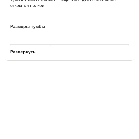
открытой полкой.
Размеры тумбы
:
ширина, см
глубина, см
высота, см
Развернуть
50
40
45
Кромка ПВХ - 0,8 мм.
Гарантия: 2
год.
Срок службы: 7
лет.