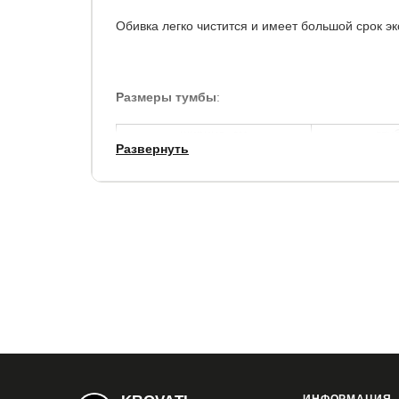
Обивка легко чистится и имеет большой срок э
Размеры тумбы
:
ширина, см
глу
Развернуть
68
Обивка:
прочная мебельная ткань
Ножки:
массив бука
Максимальная нагрузка на пуф:
80 кг.
Купить в 1 клик