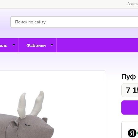
Заказ
бель
Фабрики
Пуф 
7 1