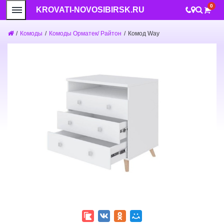
0
KROVATI-NOVOSIBIRSK.RU
/
Комоды
/
Комоды Орматек/ Райтон
/
Комод Way