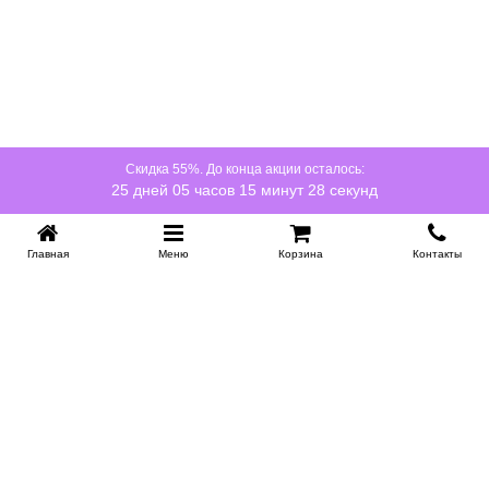
Скидка 55%. До конца акции осталось:
25 дней 05 часов 15 минут 28 секунд
Главная
Меню
Корзина
Контакты
KROVATI-NOVOSIBIRSK.RU
+7 (383) 209 93 69
НСК
Работаем 10:00-22:00