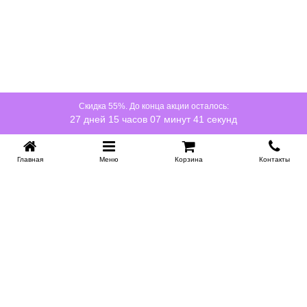
Скидка 55%. До конца акции осталось:
27 дней 15 часов 07 минут 40 секунд
Главная
Меню
Корзина
Контакты
KROVATI-NOVOSIBIRSK.RU
+7 (383) 209 93 69
НСК
Работаем 10:00-22:00