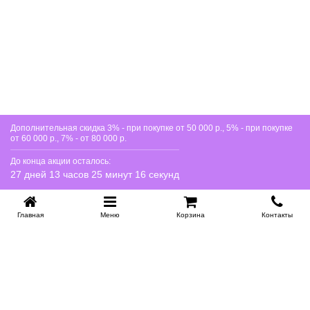
Дополнительная скидка 3% - при покупке от 50 000 р., 5% - при покупке
от 60 000 р., 7% - от 80 000 р.
До конца акции осталось:
27 дней 13 часов 25 минут 16 секунд
Главная
Меню
Корзина
Контакты
KROVATI-NOVOSIBIRSK.RU