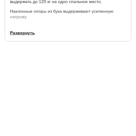
выдержать до 120 кг на одно спальное место.
Наклонные опоры из бука выдерживают усиленную
нагрузку.
Развернуть
Размеры
:
по ширине,
по длине,
Высота
Высота
см.
см.
изголовья, см.
изножья, см.
+7
+5
80
43
Просвет над полом: 17 см.
Рекомендуемая высота матраса: 15-22 см.
Матрас в стоимость кровати не входит.
Материал:
ЛДСП.
Доп. опция:
выдвижные ящики для хранения белья.
Гарантия:
18 месяцев.