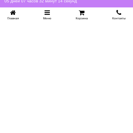
05 дней 07 часов 32 минут 13 секунд
Главная
Меню
Корзина
Контакты
KROVATI-NOVOSIBIRSK.RU
+7 (383) 209 93 69
НСК
Работаем 10:00-22:00
Заказать обратный звонок
ИНФОРМАЦИЯ
Доставка
Контакты
Поставщикам