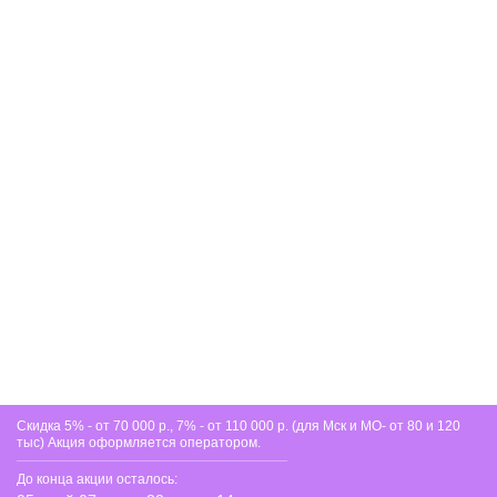
на протяжении многих лет.
Скидка 5% - от 70 000 р., 7% - от 110 000 р. (для Мск и МО- от 80 и 120
тыс) Акция оформляется оператором.
До конца акции осталось: