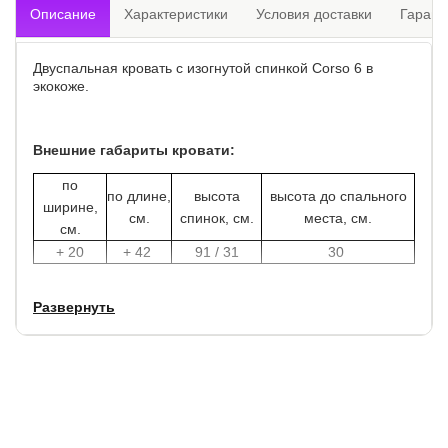
Описание
Характеристики
Условия доставки
Гарант
Двуспальная кровать с изогнутой спинкой Corso 6 в
экокоже.
Внешние габариты кровати:
по
по длине,
высота
высота до спального
ширине,
см.
спинок, см.
места, см.
см.
+ 20
+ 42
91 / 31
30
Высота боковины (царги) - 31 см.
Развернуть
Хромированные ножи высотой 3 см.
Благордаря креплению ортопедического основания, вы
можете закрепить основание выше или ниже уровня
кровати. Тогда углубление под матрас составит от 6 до 11
см., так как конструкция кровати имеет изогнутую форму.