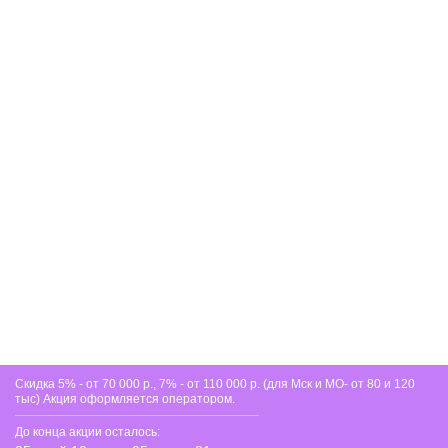
на протяжении многих лет.
Скидка 5% - от 70 000 р., 7% - от 110 000 р. (для Мск и МО- от 80 и 120
тыс) Акция оформляется оператором.
До конца акции осталось: