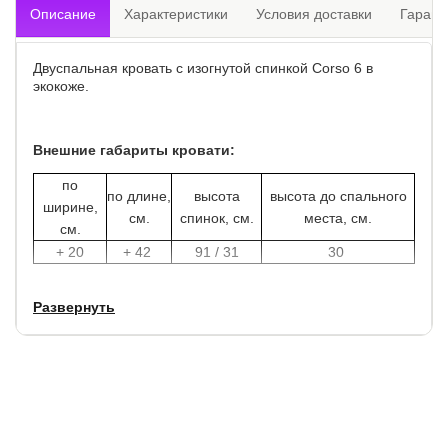
Описание
Характеристики
Условия доставки
Гарант
Двуспальная кровать с изогнутой спинкой Corso 6 в
экокоже.
Внешние габариты кровати:
по
по длине,
высота
высота до спального
ширине,
см.
спинок, см.
места, см.
см.
+ 20
+ 42
91 / 31
30
Высота боковины (царги) - 31 см.
Развернуть
Хромированные ножи высотой 3 см.
Благордаря креплению ортопедического основания, вы
можете закрепить основание выше или ниже уровня
кровати. Тогда углубление под матрас составит от 6 до 11
см., так как конструкция кровати имеет изогнутую форму.