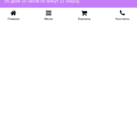
05 дней 10 часов 05 минут 21 секунд
Главная
Меню
Корзина
Контакты
KROVATI-NOVOSIBIRSK.RU
+7 (383) 209 93 69
НСК
Работаем 10:00-22:00
Заказать обратный звонок
ИНФОРМАЦИЯ
Доставка
Контакты
Поставщикам