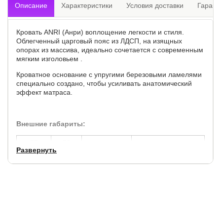
Описание
Характеристики
Условия доставки
Гарант
Кровать ANRI (Анри) воплощение легкости и стиля.
Облегченный царговый пояс из ЛДСП, на изящных
опорах из массива, идеально сочетается с современным
мягким изголовьем .
Кроватное основание с упругими березовыми ламелями
специально создано, чтобы усиливать анатомический
эффект матраса.
Внешние габариты:
по
по
высота
высота до спального
Развернуть
ширине,
длине,
изголовья, см.
места, см.
см.
см.
+ 7
+ 6
90
28
Царги из ЛДСП 16 мм., опоры из массива березы.
Углубление под матрас: 7 см.