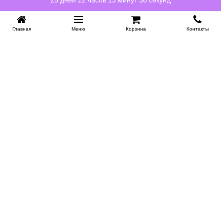
25 дней 22 часов 13 минут 38 секунд
Главная
Меню
Корзина
Контакты
KROVATI-NOVOSIBIRSK.RU
+7 (383) 209 93 69
НСК
Работаем 10:00-22:00
Заказать обратный звонок
ИНФОРМАЦИЯ
Доставка
Контакты
Поставщикам
Гарантия и возврат