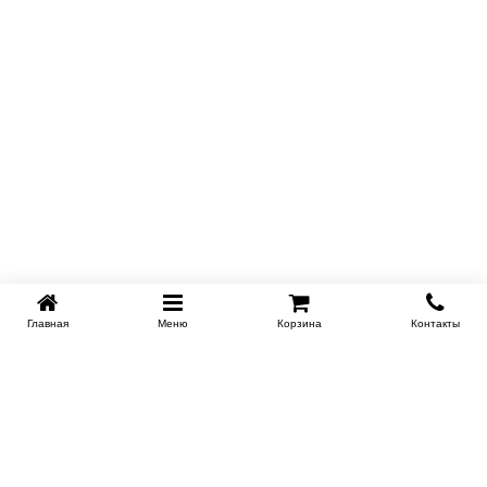
Главная
Меню
Корзина
Контакты
KROVATI-NOVOSIBIRSK.RU
+7 (383) 209 93 69
НСК