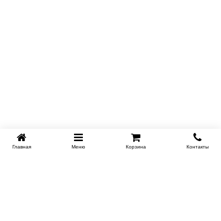
Главная
Меню
Корзина
Контакты
KROVATI-NOVOSIBIRSK.RU
+7 (383) 209 93 69
НСК