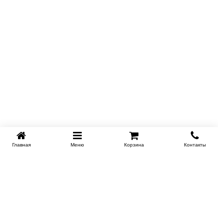
Главная
Меню
Корзина
Контакты
KROVATI-NOVOSIBIRSK.RU
+7 (383) 209 93 69
НСК