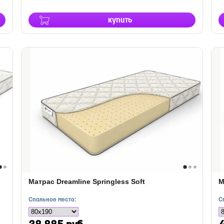
купить
Матрас Dreamline Springless Soft
М
Спальное место:
С