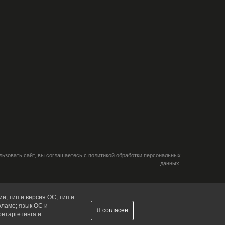
ьзовать сайт, вы соглашаетесь с политикой обработки персональных
данных.
и; тип и версия ОС; тип и
кламе; язык ОС и
Я согласен
ретаргетинга и