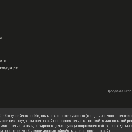
ат
вать
продукцию
Продолжая испол
работку файлов cookie, пользовательских данных (сведения о местоположени
источник откуда пришел на сайт пользователь; с какого сайта или по какой ре
имает пользователь; ip-адрес) в целях функционирования сайта, проведения 
вы не хотите, чтобы ваши данные обрабатывались, покиньте сайт.