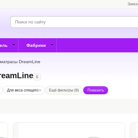
Заказ
бель
Фабрики
матрасы DreamLine
reamLine
6
Для веса спящего:
Ещё фильтры (9)