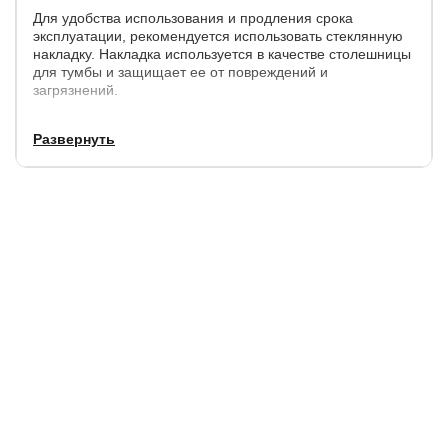
Для удобства использования и продления срока
эксплуатации, рекомендуется использовать стеклянную
накладку. Накладка используется в качестве столешницы
для тумбы и защищает ее от повреждений и
загрязнений.
Развернуть
Размеры
:
ширина, см.
глубина, см.
высота, см.
47
40
55
Выдвижные ящики укомплектованы доводчиками.
Возможно комбинирование в рамках модели: корпус -
одного цвета, фасады ящиков - другого цвета.
Гарантия:
2 года.