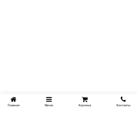
Купить в 1 клик
Главная
Меню
Корзина
Контакты
KROVATI-NOVOSIBIRSK.RU