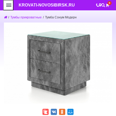
0
KROVATI-NOVOSIBIRSK.RU
/
Тумбы прикроватные
/
Тумба Сонум Модерн