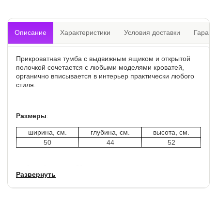
Описание
Характеристики
Условия доставки
Гарант
Прикроватная тумба с выдвижным ящиком и открытой
полочкой сочетается с любыми моделями кроватей,
органично вписывается в интерьер практически любого
стиля.
Размеры
:
ширина, см.
глубина, см.
высота, см.
50
44
52
глубина 1 ящика - 20 см.
Развернуть
Каркас тумбы выполнен из ДСП.
Каркас тумбы и фасад ящиков покрыты обивочным
материалом.