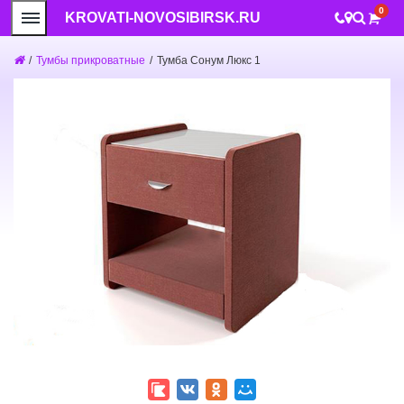
0
KROVATI-NOVOSIBIRSK.RU
/
Тумбы прикроватные
/
Тумба Сонум Люкс 1