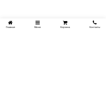
Главная
Меню
Корзина
Контакты
KROVATI-NOVOSIBIRSK.RU
+7 (383) 209 93 69
НСК
Работаем 10:00-22:00
Заказать обратный звонок
ИНФОРМАЦИЯ
Доставка