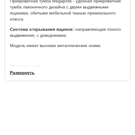
Прикроватная тумба Megapolis - удобная прикроватная
тумба лаконичного дизайна с двумя выдвижными
ящиками, обитыми мебельной тканью премиального
класса.
Система открывания ящиков:
направляющие поного
выдвижения, с доводчиками.
Модель имеет высокие металлические ножки.
Размеры тумбы
:
Развернуть
ширина, см
глубина, см
высота, см
51
53
56
Прекрасно подходит к мягким интерьерным кроватям
Megapolis.
Гарантия:
7 года.
Срок службы:
7 лет.
.