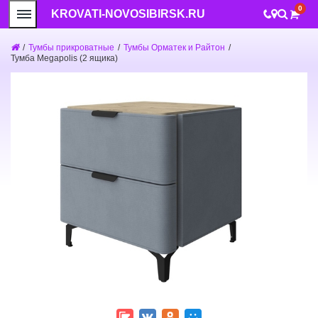
0
KROVATI-NOVOSIBIRSK.RU
/
Тумбы прикроватные
/
Тумбы Орматек и Райтон
/
Тумба Megapolis (2 ящика)