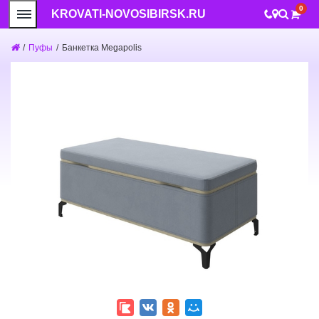
0
KROVATI-NOVOSIBIRSK.RU
/
Пуфы
/
Банкетка Megapolis