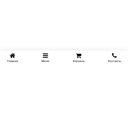
Главная
Меню
Корзина
Контакты
KROVATI-NOVOSIBIRSK.RU
+7 (383) 209 93 69
НСК
Работаем 10:00-22:00
Заказать обратный звонок