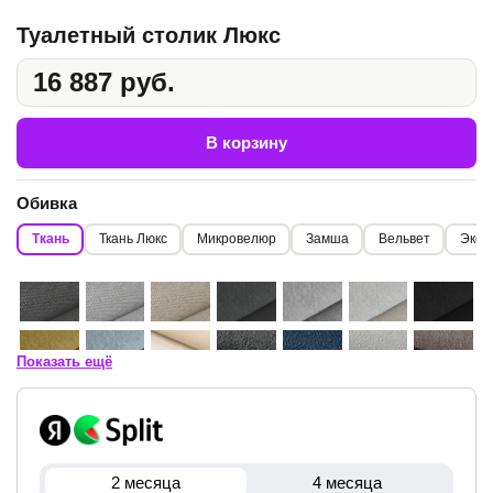
Туалетный столик Люкс
16 887 руб.
В корзину
Обивка
Ткань
Ткань Люкс
Микровелюр
Замша
Вельвет
Экок
Показать ещё
2 месяца
4 месяца