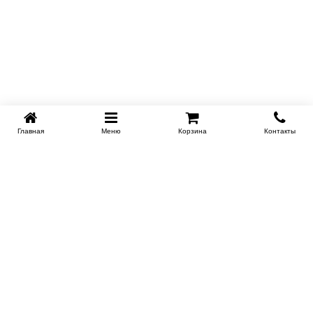
Главная
Меню
Корзина
Контакты
KROVATI-NOVOSIBIRSK.RU
+7 (383) 209 93 69
НСК
Работаем 10:00-22:00
Заказать обратный звонок