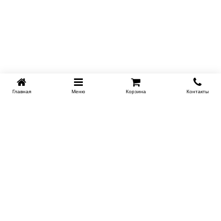
Главная
Меню
Корзина
Контакты
KROVATI-NOVOSIBIRSK.RU
+7 (383) 209 93 69
НСК
Работаем 10:00-22:00
Заказать обратный звонок