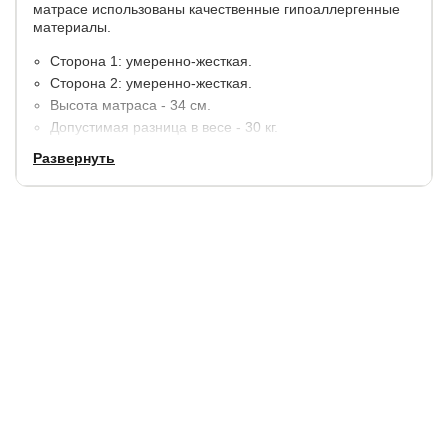
матрасе использованы качественные гипоаллергенные
материалы.
Сторона 1: умеренно-жесткая.
Сторона 2: умеренно-жесткая.
Высота матраса - 34 см.
Допустимая разница в весе - 30 кг.
Максимальный вес на одно спальное место - 120 кг.
Развернуть
Материалы:
2 слоя холлофайбера - 3 см.
ППУ (Искусственный латекс) - 3 см.
Независимый пружинный блок TFK (250 пружин на 1
м2.)
ППУ (Искусственный латекс) - 3 см.
2 слоя холлофайбера - 3 см.
В стандартную комплектацию входит несъемный чехол
SoftTech из трикотажной ткани, простеганной на
антиаллергенном волокне - холконе (250 гр./м2).