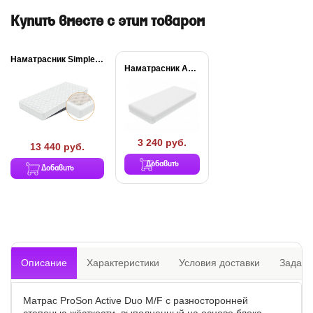
Купить вместе с этим товаром
Наматрасник Simple Plus
Наматрасник Aqua Stop...
3 240 руб.
13 440 руб.
Добавить
Добавить
Описание
Характеристики
Условия доставки
Задать
Матрас ProSon Active Duo M/F с разносторонней
степенью жёсткости, выполненный на основе блока