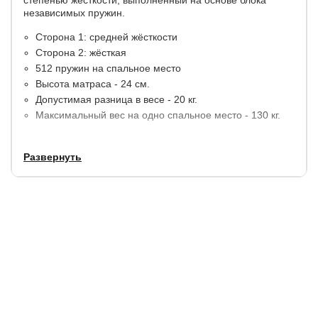
независимых пружин.
Сторона 1: средней жёсткости
Сторона 2: жёсткая
512 пружин на спальное место
Высота матраса - 24 см.
Допустимая разница в весе - 20 кг.
Максимальный вес на одно спальное место - 130 кг.
Материалы:
ячеистая ортопедическая пена OrtoFoam,
Развернуть
термовойлок, кокосовая койра. По периметру
конструкция матраса дополнительно усилена
ортопедической пеной.
В стандартную комплектацию входит
несъемный стеганный чехол Трикотаж Эко.
Срок службы:
5 лет (при покупке с защитным чехлом).
Гарантия:
1,5 года.