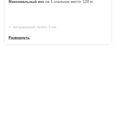
Максимальный вес
на 1 спальное место: 120 кг.
натуральный латекс 3 см;
моноблок из искусственного латекса
Развернуть
(высокоэластичного пенополиуретана) 14 см;
чехол: Lux, ткань из хлопкового жаккарда (состав:
хлопок 40%, полиэстер 60%). Простеган на холлконе
200 гр./м2.
высота 18 см.
Матрас в вакуумной упаковке, скрученный в компактный
рулон, за счет чего удобен для транспортировки.
Готов к использованию через 8-10 часов после
распаковки.
Гарантия:
2 года.