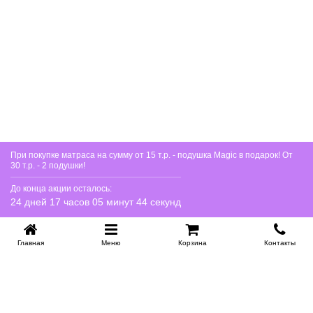
При покупке матраса на сумму от 15 т.р. - подушка Magic в подарок! От
30 т.р. - 2 подушки!
До конца акции осталось:
24 дней 17 часов 05 минут 44 секунд
Главная
Меню
Корзина
Контакты