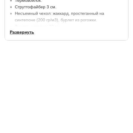
Термовойлок.
Струттофайбер 3 см.
Несъемный чехол: жаккард, простеганный на
синтепоне (200 гр/м3), бурлет из рогожки.
Высота матраса: 20 см.
Развернуть
Максимальная нагрузка на 1 спальное место 130 кг.
Сторона 1: средняя жёсткость
Сторона 2: выше средней жесткости
Гарантия:
2 года.