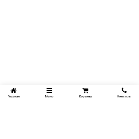
Купить в 1 клик
Главная
Меню
Корзина
Контакты
KROVATI-NOVOSIBIRSK.RU