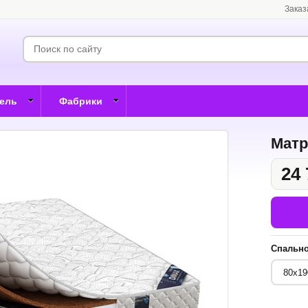
Заказ
бель
Фабрики
Матр
24 
Спально