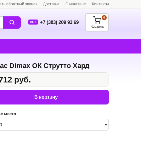
ать обратный звонок
Доставка
О магазине
Контакты
0
+7 (383) 209 93 69
НСК
Корзина
ас Dimax ОК Струтто Хард
712 руб.
В корзину
е место