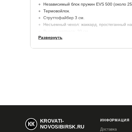
Независимый блок пружин EVS 500 (около 25
Термовойлок.
Струттофайбер 3 см.
Несъемный чехол: жаккард, простеганный на 
Высота матраса: 20 см.
Развернуть
Максимальная нагрузка на 1 спальное место 
Сторона 1: средняя жёсткость
Сторона 2: выше средней жесткости
Гарантия:
2 года.
KROVATI-
ИНФОРМАЦИЯ
NOVOSIBIRSK.RU
Доставка