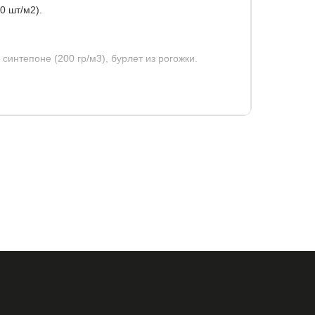
0 шт/м2).
синтепоне (200 гр/м3), бурлет из рогожки.
130 кг.