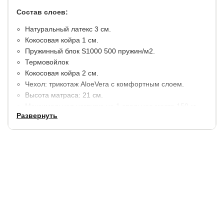
Состав слоев:
​Натуральный латекс 3 см.
Кокосовая койра 1 см.
Пружинный блок S1000 500 пружин/м2.
Термовойлок
Кокосовая койра 2 см.
Чехол: трикотаж AloeVera с комфортным слоем.
Высота матраса: 21 см.
Максимальная нагрузка на 1 спальное место 150 кг.
Развернуть
Чехол может быть как съемным (с молнией по трем
сторонам), так и несъемным. Указывайте нужный вам
вариант при заказе.
Гарантия:
6 месяцев.