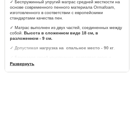
✓ Беспружинный упругий матрас средней жесткости на
основе современного пенного материала Ormafoam,
изготовленного в соответствии с европейскими
стандартами качества пен.
✓ Матрас выполнен из двух частей, соединенных между
собой.
Высота в сложенном виде 18 см, в
разложенном - 9 см.
✓ Допустимая
нагрузка на спальное место - 90 кг
.
✓ Благодаря своей конструкции, позволяет легко и
быстро организовать дополнительное спальное место.
Развернуть
✓ Обеспечивает хорошую поддержку позвоночника во
время сна и отдыха, дарит расслабление, поддерживает
оптимальный микроклимат спального места.
✓ Модель подходит как для ежедневного использования,
так и в качестве временного, дачного варианта.
✓ Матрас хорошо переносит перепад температуры в
холодный сезон и подходит для использования на даче.
✓ Классический чехол из долговечного и износостойкого
жаккарда с наполнением из полиэфирного волокна
добавит комфорт спальному месту.