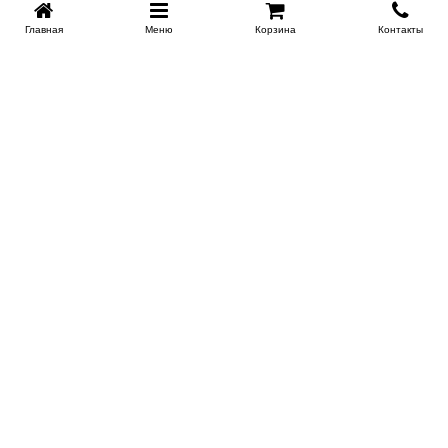
Главная
Меню
Корзина
Контакты
KROVATI-NOVOSIBIRSK.RU
+7 (383) 209 93 69
НСК
Работаем 10:00-22:00
Заказать обратный звонок
ИНФОРМАЦИЯ
Доставка
Контакты
Поставщикам
Гарантия и возврат
О магазине