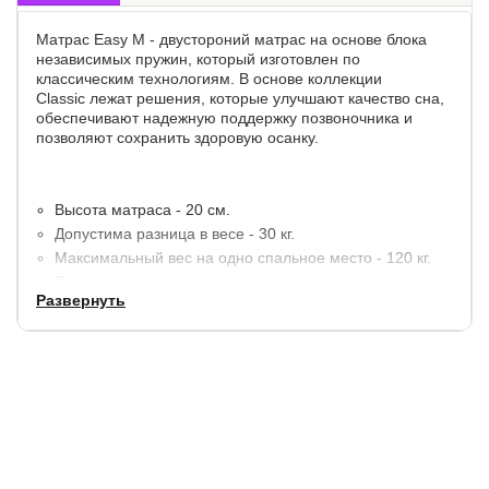
Матрас Easy M - двустороний матрас на основе блока
независимых пружин, который изготовлен по
классическим технологиям. В основе коллекции
Classic лежат решения, которые улучшают качество сна,
обеспечивают надежную поддержку позвоночника и
позволяют сохранить здоровую осанку.
Высота матраса - 20 см.
Допустима разница в весе - 30 кг.
Максимальный вес на одно спальное место - 120 кг.
Поставляется в скрученном виде.
Развернуть
Состав слоев:
Raitex обеспечивает поддержку позвоночника.
ThermoFelt увеличивает жесткость матраса.
EVS 500 zone независимый зональный пружинный
блок.
ThermoFelt увеличивает жесткость матраса.