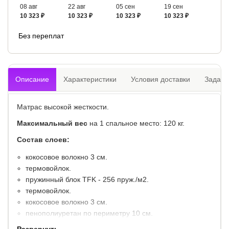
08 авг
22 авг
05 сен
19 сен
10 323 ₽
10 323 ₽
10 323 ₽
10 323 ₽
Без переплат
Описание
Характеристики
Условия доставки
Задать
Матрас высокой жесткости.
Максимальный вес
на 1 спальное место: 120 кг.
Состав слоев:
кокосовое волокно 3 см.
термовойлок.
пружинный блок TFK - 256 пруж./м2.
термовойлок.
кокосовое волокно 3 см.
пенополиуретан по периметру 10 см.
несъемный жаккардовый чехол из натурального
Развернуть