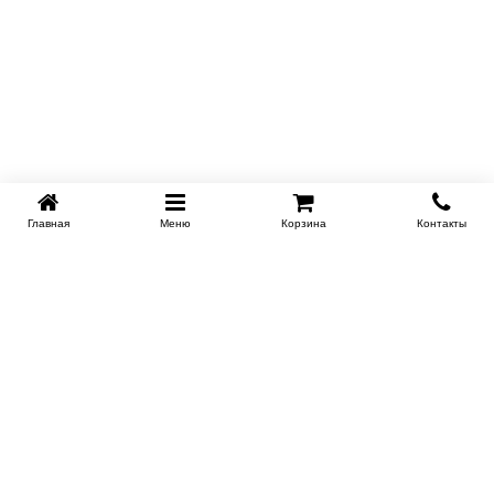
Главная
Меню
Корзина
Контакты
KROVATI-NOVOSIBIRSK.RU
+7 (383) 209 93 69
НСК
Работаем 10:00-22:00
Заказать обратный звонок