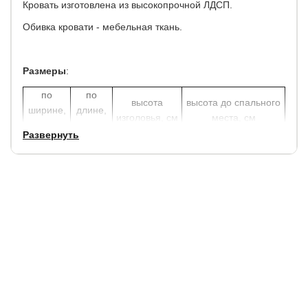
Кровать изготовлена из высокопрочной ЛДСП.
Обивка кровати - мебельная ткань.
Размеры
:
по
по
высота
высота до спального
ширине,
длине,
изголовья, см
места, см
см
см
Развернуть
+ 15
+ 15
79
26
Углубление под матрас: 3 см.
Матрас не входит в стоимость кровати, выбрать и
заказать матрас можно у нас на сайте.
Полезная глубина ящика: 18 см.
Гарантия
: 1,5 года.
Срок службы
: 7 лет.