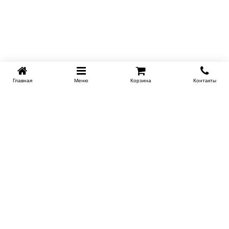
Главная
Меню
Корзина
Контакты
KROVATI-NOVOSIBIRSK.RU
+7 (383) 209 93 69
НСК
Работаем 10:00-22:00
Заказать обратный звонок
ИНФОРМАЦИЯ