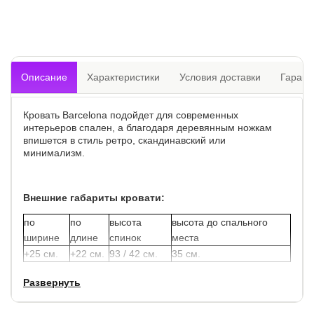
Описание
Характеристики
Условия доставки
Гарант
Кровать Barcelona подойдет для современных
интерьеров спален, а благодаря деревянным ножкам
впишется в стиль ретро, скандинавский или
минимализм.
Внешние габариты кровати:
по
по
высота
высота до спального
ширине
длине
спинок
места
+25 см.
+22 см.
93 / 42 см.
35 см.
Развернуть
Задняя часть спинки обита основной тканью, что
позволяет установить данную модель в центре комнаты.