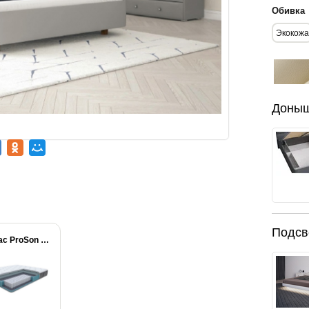
Обивка
Экокожа
Доны
Подсв
Матрас ProSon Prestige...