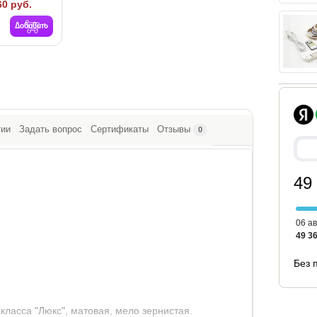
60 руб.
Добавить
тии
Задать вопрос
Сертификаты
Отзывы
0
49
06 ав
49 36
Без 
класса "Люкс", матовая, мело зернистая.