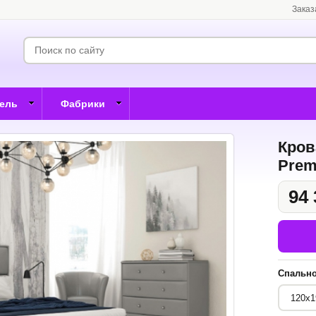
Заказ
бель
Фабрики
Кров
Prem
94 
Спально