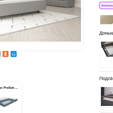
Экокож
Доны
Подсв
Матрас ProSon Prestige...