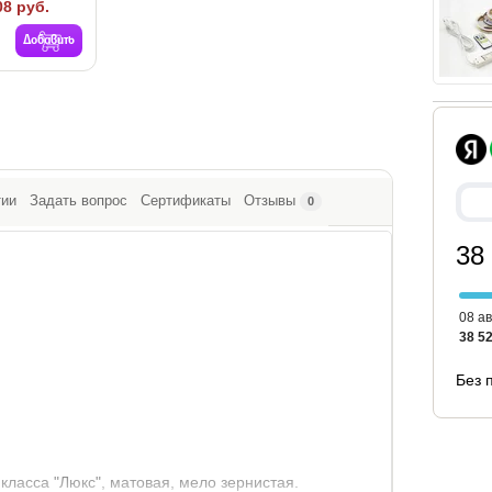
08 руб.
Добавить
тии
Задать вопрос
Сертификаты
Отзывы
0
38
08 ав
38 52
Без 
класса "Люкс", матовая, мело зернистая.