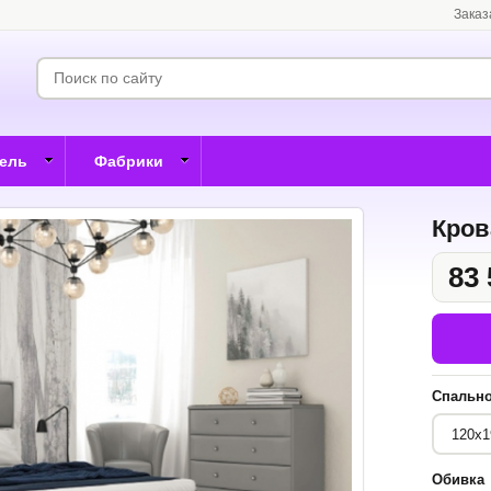
Заказ
бель
Фабрики
Кров
83 
Спально
Обивка