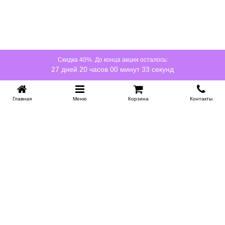
Скидка 40%. До конца акции осталось:
27 дней 20 часов 00 минут 32 секунд
Главная
Меню
Корзина
Контакты
KROVATI-NOVOSIBIRSK.RU
+7 (383) 209 93 69
НСК
Работаем 10:00-22:00
Заказать обратный звонок