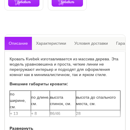
Добавить
Добавить
Описание
Характеристики
Условия доставки
Гарант
Кровать Kvebek изготавливается из массива дерева. Эта
модель уравновешена и проста, четкие линии не
перегружают интерьер и подходят для оформления
комнат как в минималистичном, так и ярком стиле.
Внешние габариты кровати:
по
по длине,
высота
высота до спального
ширине,
см.
спинок, см.
места, см.
см.
+ 13
+ 8
86/46
28
Развернуть
Просвет между кроватью и полом - 17.5 см.