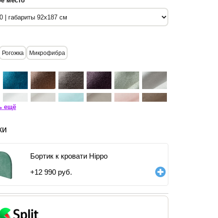
е место
Рогожка
Микрофибра
ь ещё
ки
Бортик к кровати Hippo
+
12 990
руб.