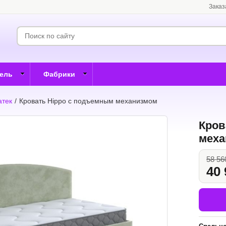
Заказ
бель
Фабрики
атек
/
Кровать Hippo с подъемным механизмом
Кров
меха
58 56
40 