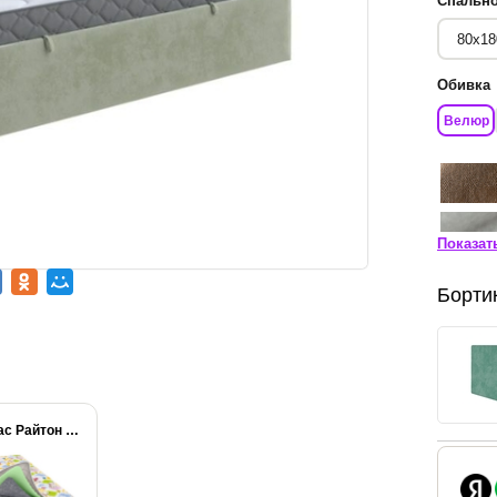
Спально
Обивка
Велюр
Показат
Борти
Матрас Райтон Baby...