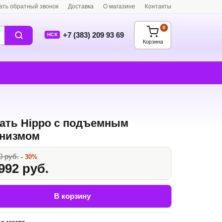
ать обратный звонок
Доставка
О магазине
Контакты
0
+7 (383) 209 93 69
НСК
Корзина
ать Hippo с подъемным
низмом
0 руб.
- 30%
992 руб.
В корзину