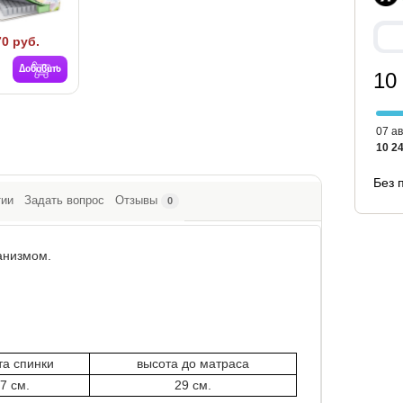
70 руб.
Добавить
10
07 ав
10 24
Без 
тии
Задать вопрос
Отзывы
0
анизмом.
та спинки
высота до матраса
7 см.
29 см.