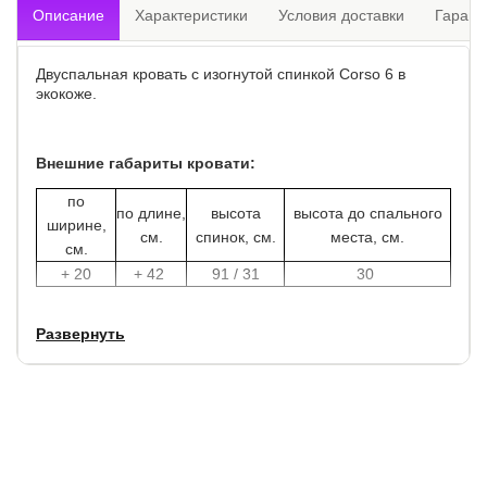
Описание
Характеристики
Условия доставки
Гарант
Двуспальная кровать с изогнутой спинкой Corso 6 в
экокоже.
Внешние габариты кровати:
по
по длине,
высота
высота до спального
ширине,
см.
спинок, см.
места, см.
см.
+ 20
+ 42
91 / 31
30
Высота боковины (царги) - 31 см.
Развернуть
Хромированные ножи высотой 3 см.
Благордаря креплению ортопедического основания, вы
можете закрепить основание выше или ниже уровня
кровати. Тогда углубление под матрас составит от 6 до 11
см., так как конструкция кровати имеет изогнутую форму.