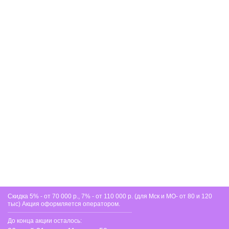
на протяжении многих лет.
Скидка 5% - от 70 000 р., 7% - от 110 000 р. (для Мск и МО- от 80 и 120
тыс) Акция оформляется оператором.
До конца акции осталось: