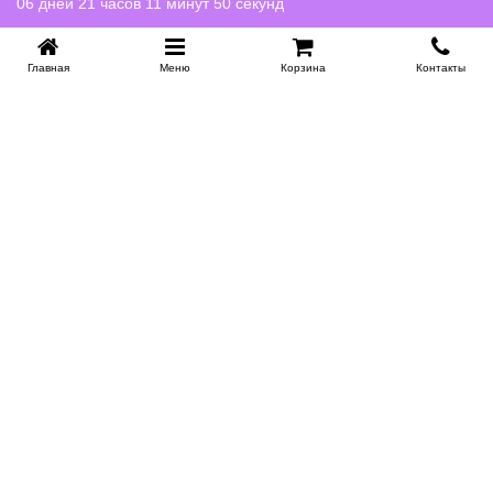
06 дней 21 часов 11 минут 49 секунд
Главная
Меню
Корзина
Контакты
KROVATI-NOVOSIBIRSK.RU
+7 (383) 209 93 69
НСК
Работаем 10:00-22:00
Заказать обратный звонок
ИНФОРМАЦИЯ
Доставка
Контакты
Поставщикам