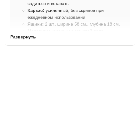
садиться и вставать
Каркас:
усиленный, без скрипов при
ежедневном использовании
Ящики:
2 шт., ширина 58 см., глубина 18 см.
Механика:
колесики с защитой пола
Развернуть
Сборка:
простая и понятная
Матрас:
не входит в комплект
Габариты
Параметр
Размер
Ширина
+ 8 см. к спальному месту
Длина
+ 8 см.
к спальному месту
Высота изголовья
86 см.